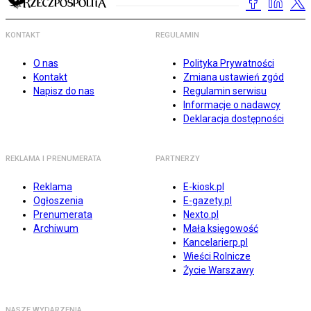
KONTAKT
REGULAMIN
O nas
Polityka Prywatności
Kontakt
Zmiana ustawień zgód
Napisz do nas
Regulamin serwisu
Informacje o nadawcy
Deklaracja dostępności
REKLAMA I PRENUMERATA
PARTNERZY
Reklama
E-kiosk.pl
Ogłoszenia
E-gazety.pl
Prenumerata
Nexto.pl
Archiwum
Mała księgowość
Kancelarierp.pl
Wieści Rolnicze
Życie Warszawy
NASZE WYDARZENIA