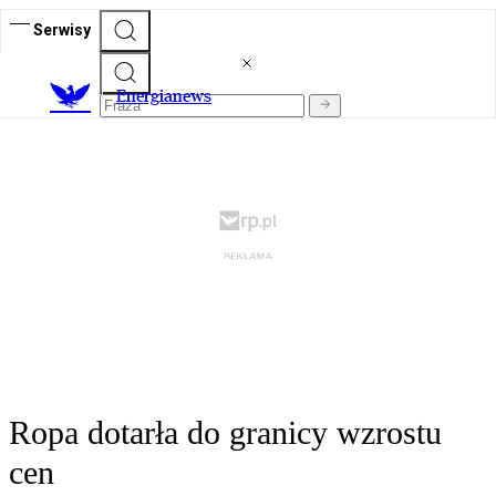
Serwisy
E
nergianews
Ropa dotarła do granicy wzrostu
cen