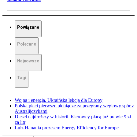
Powiązane
Polecane
Najnowsze
Tagi
Wojna i energia. Ukraińska lekcja dla Europy
Polska płaci pierwsze pieniądze za przegrany węglowy spór z
Australijczykami
Diesel najdroższy w historii. Kierowcy płacą już prawie 9 zł
za litr
Luiz Hanania prezesem Energy Efficiency for Europe