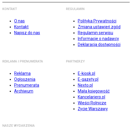
KONTAKT
REGULAMIN
O nas
Polityka Prywatności
Kontakt
Zmiana ustawień zgód
Napisz do nas
Regulamin serwisu
Informacje o nadawcy
Deklaracja dostępności
REKLAMA I PRENUMERATA
PARTNERZY
Reklama
E-kiosk.pl
Ogłoszenia
E-gazety.pl
Prenumerata
Nexto.pl
Archiwum
Mała księgowość
Kancelarierp.pl
Wieści Rolnicze
Życie Warszawy
NASZE WYDARZENIA