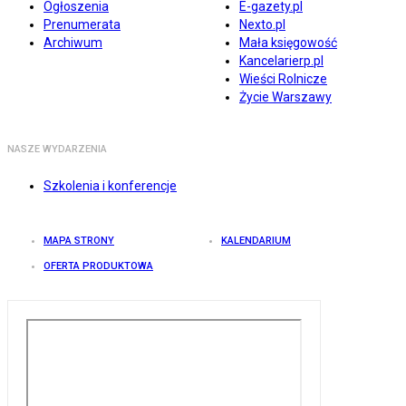
Ogłoszenia
E-gazety.pl
Prenumerata
Nexto.pl
Archiwum
Mała księgowość
Kancelarierp.pl
Wieści Rolnicze
Życie Warszawy
NASZE WYDARZENIA
Szkolenia i konferencje
MAPA STRONY
KALENDARIUM
OFERTA PRODUKTOWA