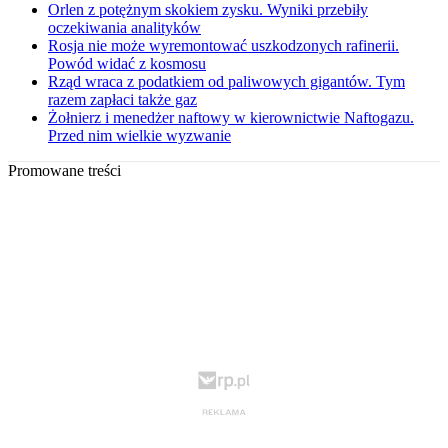
Orlen z potężnym skokiem zysku. Wyniki przebiły
oczekiwania analityków
Rosja nie może wyremontować uszkodzonych rafinerii.
Powód widać z kosmosu
Rząd wraca z podatkiem od paliwowych gigantów. Tym
razem zapłaci także gaz
Żołnierz i menedżer naftowy w kierownictwie Naftogazu.
Przed nim wielkie wyzwanie
Promowane treści