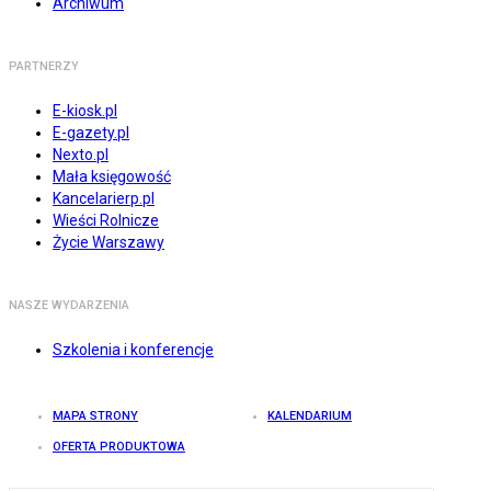
Archiwum
PARTNERZY
E-kiosk.pl
E-gazety.pl
Nexto.pl
Mała księgowość
Kancelarierp.pl
Wieści Rolnicze
Życie Warszawy
NASZE WYDARZENIA
Szkolenia i konferencje
MAPA STRONY
KALENDARIUM
OFERTA PRODUKTOWA