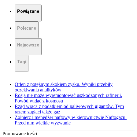
Powiązane
Polecane
Najnowsze
Tagi
Orlen z potężnym skokiem zysku. Wyniki przebiły
oczekiwania analityków
Rosja nie może wyremontować uszkodzonych rafinerii.
Powód widać z kosmosu
Rząd wraca z podatkiem od paliwowych gigantów. Tym
razem zapłaci także gaz
Żołnierz i menedżer naftowy w kierownictwie Naftogazu.
Przed nim wielkie wyzwanie
Promowane treści