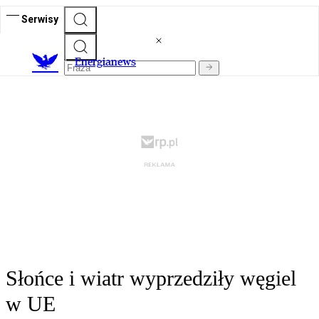
Serwisy
E
nergianews
Słońce i wiatr wyprzedziły węgiel
w UE