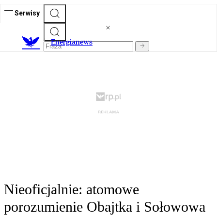
Serwisy
E
nergianews
Nieoficjalnie: atomowe
porozumienie Obajtka i Sołowowa