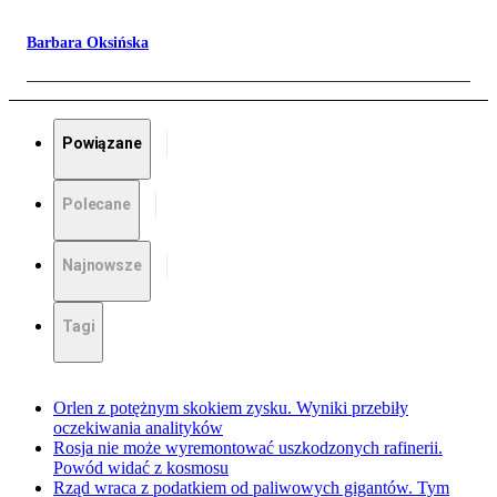
Barbara Oksińska
Powiązane
Polecane
Najnowsze
Tagi
Orlen z potężnym skokiem zysku. Wyniki przebiły
oczekiwania analityków
Rosja nie może wyremontować uszkodzonych rafinerii.
Powód widać z kosmosu
Rząd wraca z podatkiem od paliwowych gigantów. Tym