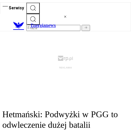
Serwisy
E
nergianews
Hetmański: Podwyżki w PGG to
odwleczenie dużej batalii