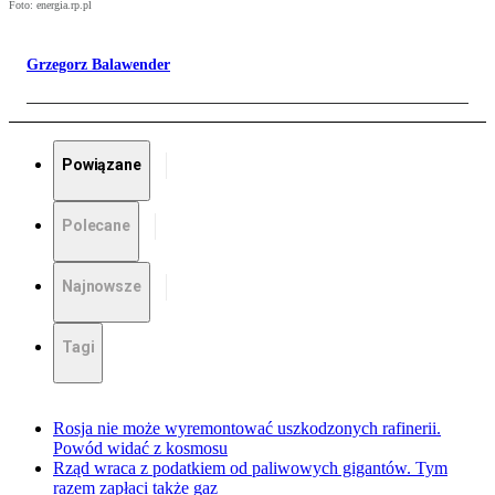
Foto: energia.rp.pl
Grzegorz Balawender
Powiązane
Polecane
Najnowsze
Tagi
Rosja nie może wyremontować uszkodzonych rafinerii.
Powód widać z kosmosu
Rząd wraca z podatkiem od paliwowych gigantów. Tym
razem zapłaci także gaz