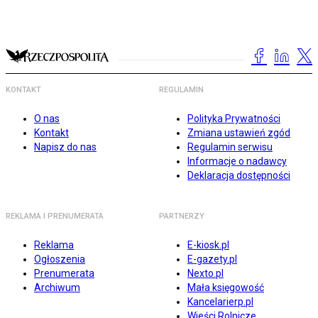
KONTAKT
REGULAMIN
O nas
Polityka Prywatności
Kontakt
Zmiana ustawień zgód
Napisz do nas
Regulamin serwisu
Informacje o nadawcy
Deklaracja dostępności
REKLAMA I PRENUMERATA
PARTNERZY
Reklama
E-kiosk.pl
Ogłoszenia
E-gazety.pl
Prenumerata
Nexto.pl
Archiwum
Mała księgowość
Kancelarierp.pl
Wieści Rolnicze