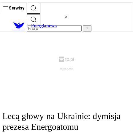
Serwisy
E
nergianews
Lecą głowy na Ukrainie: dymisja
prezesa Energoatomu