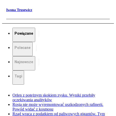
Iwona Trusewicz
Powiązane
Polecane
Najnowsze
Tagi
Orlen z potężnym skokiem zysku. Wyniki przebiły
oczekiwania analityków
Rosja nie może wyremontować uszkodzonych rafinerii.
Powód widać z kosmosu
Rząd wraca z podatkiem od paliwowych gigantów. Tym