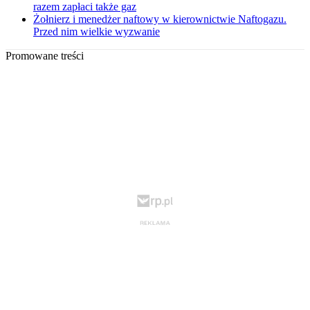
razem zapłaci także gaz
Żołnierz i menedżer naftowy w kierownictwie Naftogazu.
Przed nim wielkie wyzwanie
Promowane treści