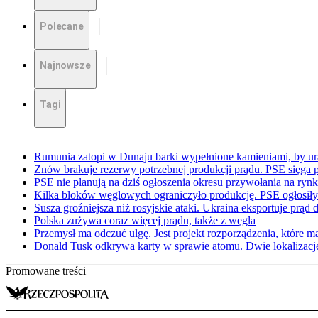
Polecane
Najnowsze
Tagi
Rumunia zatopi w Dunaju barki wypełnione kamieniami, by ur
Znów brakuje rezerwy potrzebnej produkcji prądu. PSE sięga
PSE nie planują na dziś ogłoszenia okresu przywołania na ry
Kilka bloków węglowych ograniczyło produkcję. PSE ogłosił
Susza groźniejsza niż rosyjskie ataki. Ukraina eksportuje prąd
Polska zużywa coraz więcej prądu, także z węgla
Przemysł ma odczuć ulgę. Jest projekt rozporządzenia, które m
Donald Tusk odkrywa karty w sprawie atomu. Dwie lokalizacj
Promowane treści