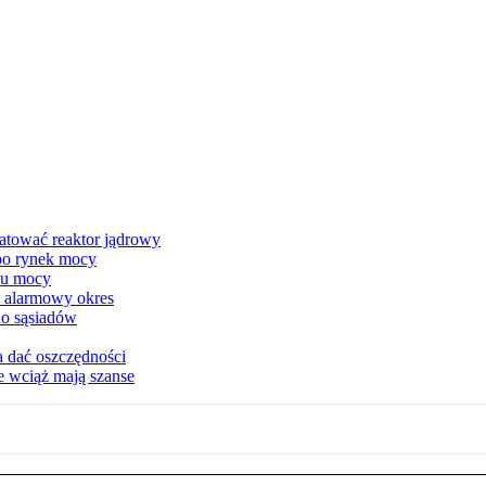
atować reaktor jądrowy
 po rynek mocy
nku mocy
y alarmowy okres
 do sąsiadów
a dać oszczędności
e wciąż mają szanse