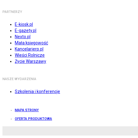
PARTNERZY
E-kiosk.pl
E-gazety.pl
Nexto.pl
Mała księgowość
Kancelarierp.pl
Wieści Rolnicze
Życie Warszawy
NASZE WYDARZENIA
Szkolenia i konferencje
MAPA STRONY
OFERTA PRODUKTOWA