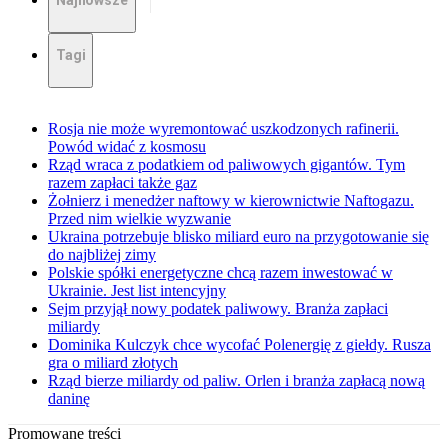
Najnowsze
Tagi
Rosja nie może wyremontować uszkodzonych rafinerii.
Powód widać z kosmosu
Rząd wraca z podatkiem od paliwowych gigantów. Tym
razem zapłaci także gaz
Żołnierz i menedżer naftowy w kierownictwie Naftogazu.
Przed nim wielkie wyzwanie
Ukraina potrzebuje blisko miliard euro na przygotowanie się
do najbliżej zimy
Polskie spółki energetyczne chcą razem inwestować w
Ukrainie. Jest list intencyjny
Sejm przyjął nowy podatek paliwowy. Branża zapłaci
miliardy
Dominika Kulczyk chce wycofać Polenergię z giełdy. Rusza
gra o miliard złotych
Rząd bierze miliardy od paliw. Orlen i branża zapłacą nową
daninę
Promowane treści