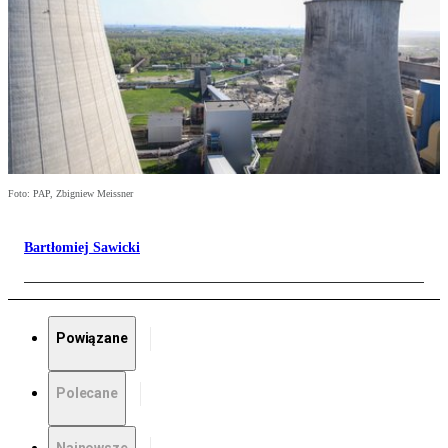
Foto: PAP, Zbigniew Meissner
Bartłomiej Sawicki
Powiązane
Polecane