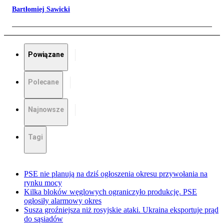
Bartłomiej Sawicki
Powiązane
Polecane
Najnowsze
Tagi
PSE nie planują na dziś ogłoszenia okresu przywołania na
rynku mocy
Kilka bloków węglowych ograniczyło produkcję. PSE
ogłosiły alarmowy okres
Susza groźniejsza niż rosyjskie ataki. Ukraina eksportuje prąd
do sąsiadów