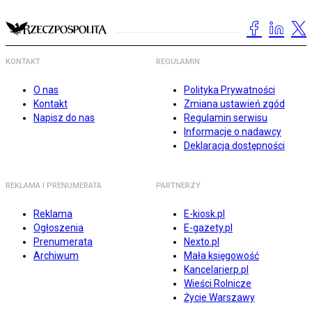
KONTAKT
REGULAMIN
O nas
Polityka Prywatności
Kontakt
Zmiana ustawień zgód
Napisz do nas
Regulamin serwisu
Informacje o nadawcy
Deklaracja dostępności
REKLAMA I PRENUMERATA
PARTNERZY
Reklama
E-kiosk.pl
Ogłoszenia
E-gazety.pl
Prenumerata
Nexto.pl
Archiwum
Mała księgowość
Kancelarierp.pl
Wieści Rolnicze
Życie Warszawy