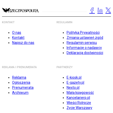
KONTAKT
REGULAMIN
O nas
Polityka Prywatności
Kontakt
Zmiana ustawień zgód
Napisz do nas
Regulamin serwisu
Informacje o nadawcy
Deklaracja dostępności
REKLAMA I PRENUMERATA
PARTNERZY
Reklama
E-kiosk.pl
Ogłoszenia
E-gazety.pl
Prenumerata
Nexto.pl
Archiwum
Mała księgowość
Kancelarierp.pl
Wieści Rolnicze
Życie Warszawy