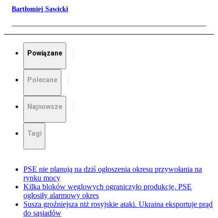
Bartłomiej Sawicki
Powiązane
Polecane
Najnowsze
Tagi
PSE nie planują na dziś ogłoszenia okresu przywołania na
rynku mocy
Kilka bloków węglowych ograniczyło produkcję. PSE
ogłosiły alarmowy okres
Susza groźniejsza niż rosyjskie ataki. Ukraina eksportuje prąd
do sąsiadów