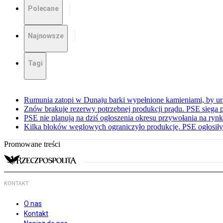
Polecane
Najnowsze
Tagi
Rumunia zatopi w Dunaju barki wypełnione kamieniami, by ur
Znów brakuje rezerwy potrzebnej produkcji prądu. PSE sięga
PSE nie planują na dziś ogłoszenia okresu przywołania na ry
Kilka bloków węglowych ograniczyło produkcję. PSE ogłosił
Promowane treści
KONTAKT
O nas
Kontakt