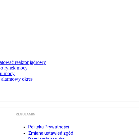
atować reaktor jądrowy
 po rynek mocy
nku mocy
y alarmowy okres
REGULAMIN
Polityka Prywatności
Zmiana ustawień zgód