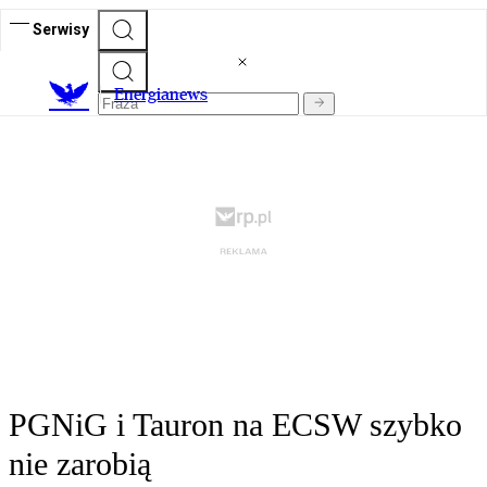
Serwisy
E
nergianews
PGNiG i Tauron na ECSW szybko
nie zarobią