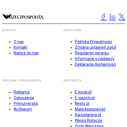
KONTAKT
REGULAMIN
O nas
Polityka Prywatności
Kontakt
Zmiana ustawień zgód
Napisz do nas
Regulamin serwisu
Informacje o nadawcy
Deklaracja dostępności
REKLAMA I PRENUMERATA
PARTNERZY
Reklama
E-kiosk.pl
Ogłoszenia
E-gazety.pl
Prenumerata
Nexto.pl
Archiwum
Mała księgowość
Kancelarierp.pl
Wieści Rolnicze
Życie Warszawy