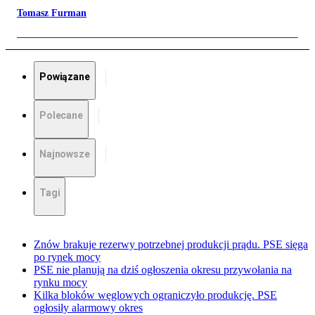
Tomasz Furman
Powiązane
Polecane
Najnowsze
Tagi
Znów brakuje rezerwy potrzebnej produkcji prądu. PSE sięga
po rynek mocy
PSE nie planują na dziś ogłoszenia okresu przywołania na
rynku mocy
Kilka bloków węglowych ograniczyło produkcję. PSE
ogłosiły alarmowy okres