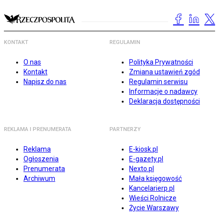
KONTAKT
REGULAMIN
O nas
Polityka Prywatności
Kontakt
Zmiana ustawień zgód
Napisz do nas
Regulamin serwisu
Informacje o nadawcy
Deklaracja dostępności
REKLAMA I PRENUMERATA
PARTNERZY
Reklama
E-kiosk.pl
Ogłoszenia
E-gazety.pl
Prenumerata
Nexto.pl
Archiwum
Mała księgowość
Kancelarierp.pl
Wieści Rolnicze
Życie Warszawy