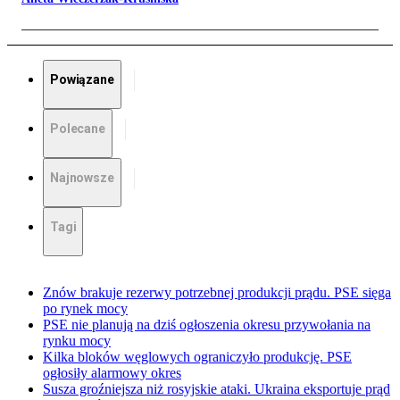
Powiązane
Polecane
Najnowsze
Tagi
Znów brakuje rezerwy potrzebnej produkcji prądu. PSE sięga
po rynek mocy
PSE nie planują na dziś ogłoszenia okresu przywołania na
rynku mocy
Kilka bloków węglowych ograniczyło produkcję. PSE
ogłosiły alarmowy okres
Susza groźniejsza niż rosyjskie ataki. Ukraina eksportuje prąd