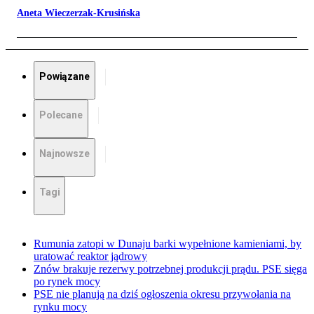
Aneta Wieczerzak-Krusińska
Powiązane
Polecane
Najnowsze
Tagi
Rumunia zatopi w Dunaju barki wypełnione kamieniami, by
uratować reaktor jądrowy
Znów brakuje rezerwy potrzebnej produkcji prądu. PSE sięga
po rynek mocy
PSE nie planują na dziś ogłoszenia okresu przywołania na
rynku mocy