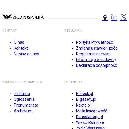
KONTAKT
REGULAMIN
O nas
Polityka Prywatności
Kontakt
Zmiana ustawień zgód
Napisz do nas
Regulamin serwisu
Informacje o nadawcy
Deklaracja dostępności
REKLAMA I PRENUMERATA
PARTNERZY
Reklama
E-kiosk.pl
Ogłoszenia
E-gazety.pl
Prenumerata
Nexto.pl
Archiwum
Mała księgowość
Kancelarierp.pl
Wieści Rolnicze
Życie Warszawy