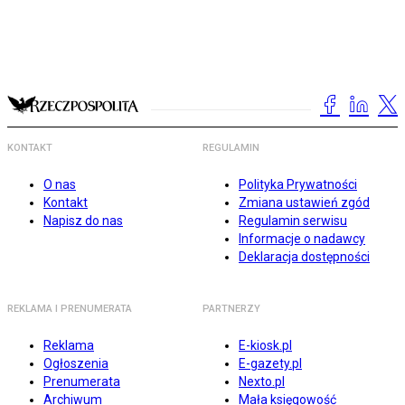
KONTAKT
REGULAMIN
O nas
Polityka Prywatności
Kontakt
Zmiana ustawień zgód
Napisz do nas
Regulamin serwisu
Informacje o nadawcy
Deklaracja dostępności
REKLAMA I PRENUMERATA
PARTNERZY
Reklama
E-kiosk.pl
Ogłoszenia
E-gazety.pl
Prenumerata
Nexto.pl
Archiwum
Mała księgowość