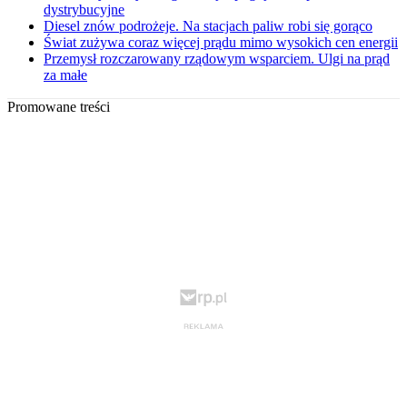
dystrybucyjne
Diesel znów podrożeje. Na stacjach paliw robi się gorąco
Świat zużywa coraz więcej prądu mimo wysokich cen energii
Przemysł rozczarowany rządowym wsparciem. Ulgi na prąd
za małe
Promowane treści