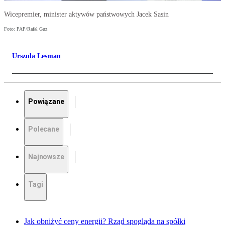
Wicepremier, minister aktywów państwowych Jacek Sasin
Foto: PAP/Rafał Guz
Urszula Lesman
Powiązane
Polecane
Najnowsze
Tagi
Jak obniżyć ceny energii? Rząd spogląda na spółki