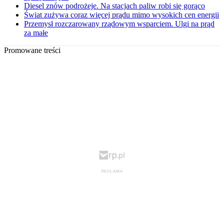
Diesel znów podrożeje. Na stacjach paliw robi się gorąco
Świat zużywa coraz więcej prądu mimo wysokich cen energii
Przemysł rozczarowany rządowym wsparciem. Ulgi na prąd
za małe
Promowane treści