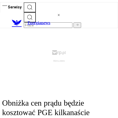
Serwisy
E
nergianews
Obniżka cen prądu będzie
kosztować PGE kilkanaście