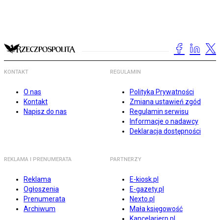
KONTAKT
REGULAMIN
O nas
Polityka Prywatności
Kontakt
Zmiana ustawień zgód
Napisz do nas
Regulamin serwisu
Informacje o nadawcy
Deklaracja dostępności
REKLAMA I PRENUMERATA
PARTNERZY
Reklama
E-kiosk.pl
Ogłoszenia
E-gazety.pl
Prenumerata
Nexto.pl
Archiwum
Mała księgowość
Kancelarierp.pl