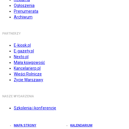
Ogłoszenia
Prenumerata
Archiwum
PARTNERZY
E-kiosk.pl
E-gazety.pl
Nexto.pl
Mała księgowość
Kancelarierp.pl
Wieści Rolnicze
Życie Warszawy
NASZE WYDARZENIA
Szkolenia i konferencje
MAPA STRONY
KALENDARIUM