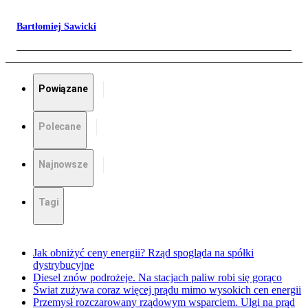
Bartłomiej Sawicki
Powiązane
Polecane
Najnowsze
Tagi
Jak obniżyć ceny energii? Rząd spogląda na spółki
dystrybucyjne
Diesel znów podrożeje. Na stacjach paliw robi się gorąco
Świat zużywa coraz więcej prądu mimo wysokich cen energii
Przemysł rozczarowany rządowym wsparciem. Ulgi na prąd