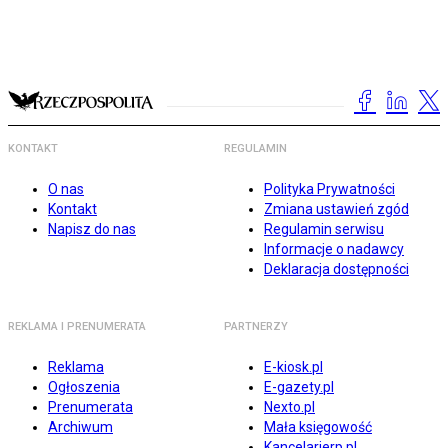
KONTAKT
REGULAMIN
O nas
Polityka Prywatności
Kontakt
Zmiana ustawień zgód
Napisz do nas
Regulamin serwisu
Informacje o nadawcy
Deklaracja dostępności
REKLAMA I PRENUMERATA
PARTNERZY
Reklama
E-kiosk.pl
Ogłoszenia
E-gazety.pl
Prenumerata
Nexto.pl
Archiwum
Mała księgowość
Kancelarierp.pl