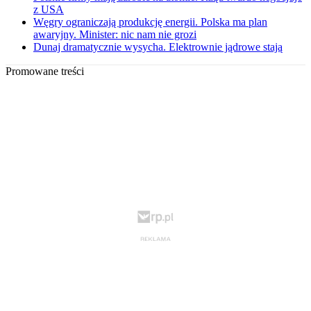
z USA
Węgry ograniczają produkcję energii. Polska ma plan
awaryjny. Minister: nic nam nie grozi
Dunaj dramatycznie wysycha. Elektrownie jądrowe stają
Promowane treści