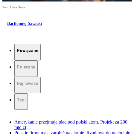
Foto: Adobe Stock
Bartłomiej Sawicki
Powiązane
Polecane
Najnowsze
Tagi
Amerykanie przejmują plac pod polski atom. Projekt za 200
mld zł
Polskie firmy mają zarobić na atomie. Rząd twardo negocjuje