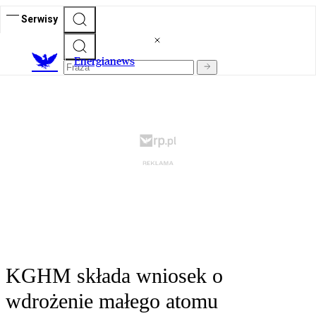
Serwisy
E
nergianews
KGHM składa wniosek o
wdrożenie małego atomu