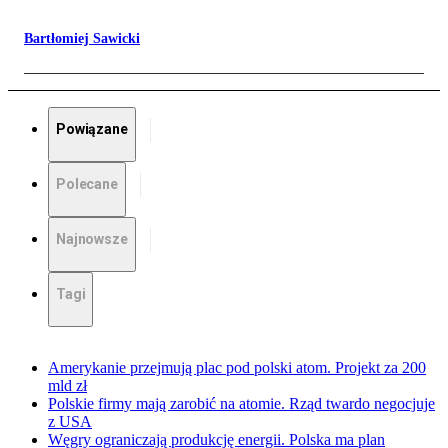
Bartłomiej Sawicki
Powiązane
Polecane
Najnowsze
Tagi
Amerykanie przejmują plac pod polski atom. Projekt za 200
mld zł
Polskie firmy mają zarobić na atomie. Rząd twardo negocjuje
z USA
Węgry ograniczają produkcję energii. Polska ma plan