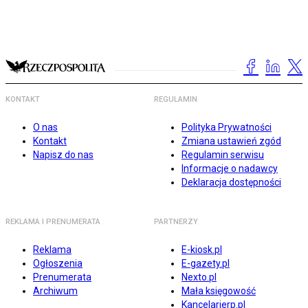
KONTAKT
REGULAMIN
O nas
Polityka Prywatności
Kontakt
Zmiana ustawień zgód
Napisz do nas
Regulamin serwisu
Informacje o nadawcy
Deklaracja dostępności
REKLAMA I PRENUMERATA
PARTNERZY
Reklama
E-kiosk.pl
Ogłoszenia
E-gazety.pl
Prenumerata
Nexto.pl
Archiwum
Mała księgowość
Kancelarierp.pl