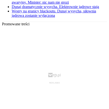
awaryjny. Minister: nic nam nie grozi
Dunaj dramatycznie wysycha. Elektrownie jądrowe stają
Węgry na granicy blackoutu. Dunaj wysycha, siłownia
jądrowa zostanie wyłączona
Promowane treści