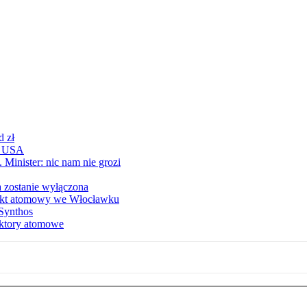
d zł
 z USA
 Minister: nic nam nie grozi
a zostanie wyłączona
jekt atomowy we Włocławku
 Synthos
aktory atomowe