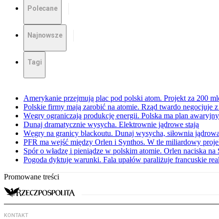
Polecane
Najnowsze
Tagi
Amerykanie przejmują plac pod polski atom. Projekt za 200 ml
Polskie firmy mają zarobić na atomie. Rząd twardo negocjuje
Węgry ograniczają produkcję energii. Polska ma plan awaryjny.
Dunaj dramatycznie wysycha. Elektrownie jądrowe stają
Węgry na granicy blackoutu. Dunaj wysycha, siłownia jądrow
PFR ma wejść między Orlen i Synthos. W tle miliardowy pro
Spór o władzę i pieniądze w polskim atomie. Orlen naciska na
Pogoda dyktuje warunki. Fala upałów paraliżuje francuskie re
Promowane treści
KONTAKT