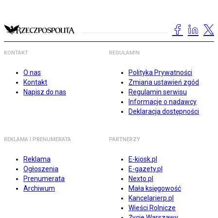
KONTAKT
REGULAMIN
O nas
Polityka Prywatności
Kontakt
Zmiana ustawień zgód
Napisz do nas
Regulamin serwisu
Informacje o nadawcy
Deklaracja dostępności
REKLAMA I PRENUMERATA
PARTNERZY
Reklama
E-kiosk.pl
Ogłoszenia
E-gazety.pl
Prenumerata
Nexto.pl
Archiwum
Mała księgowość
Kancelarierp.pl
Wieści Rolnicze
Życie Warszawy