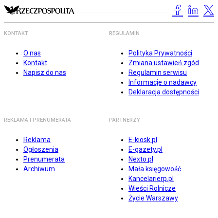
KONTAKT
REGULAMIN
O nas
Polityka Prywatności
Kontakt
Zmiana ustawień zgód
Napisz do nas
Regulamin serwisu
Informacje o nadawcy
Deklaracja dostępności
REKLAMA I PRENUMERATA
PARTNERZY
Reklama
E-kiosk.pl
Ogłoszenia
E-gazety.pl
Prenumerata
Nexto.pl
Archiwum
Mała księgowość
Kancelarierp.pl
Wieści Rolnicze
Życie Warszawy