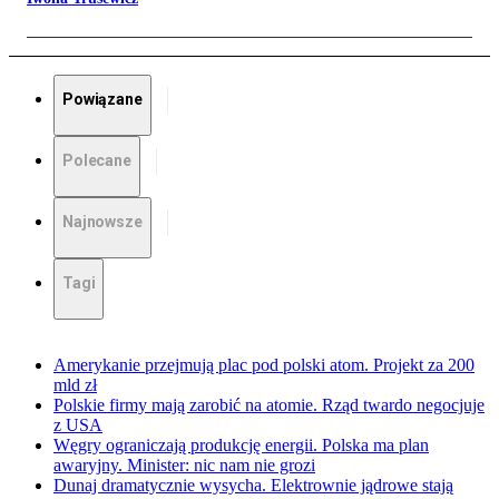
Powiązane
Polecane
Najnowsze
Tagi
Amerykanie przejmują plac pod polski atom. Projekt za 200
mld zł
Polskie firmy mają zarobić na atomie. Rząd twardo negocjuje
z USA
Węgry ograniczają produkcję energii. Polska ma plan
awaryjny. Minister: nic nam nie grozi
Dunaj dramatycznie wysycha. Elektrownie jądrowe stają