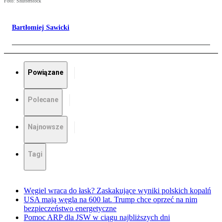
Foto: Shutterstock
Bartłomiej Sawicki
Powiązane
Polecane
Najnowsze
Tagi
Węgiel wraca do łask? Zaskakujące wyniki polskich kopalń
USA mają węgla na 600 lat. Trump chce oprzeć na nim
bezpieczeństwo energetyczne
Pomoc ARP dla JSW w ciągu najbliższych dni