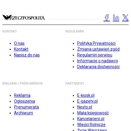
KONTAKT
REGULAMIN
O nas
Polityka Prywatności
Kontakt
Zmiana ustawień zgód
Napisz do nas
Regulamin serwisu
Informacje o nadawcy
Deklaracja dostępności
REKLAMA I PRENUMERATA
PARTNERZY
Reklama
E-kiosk.pl
Ogłoszenia
E-gazety.pl
Prenumerata
Nexto.pl
Archiwum
Mała księgowość
Kancelarierp.pl
Wieści Rolnicze
Życie Warszawy