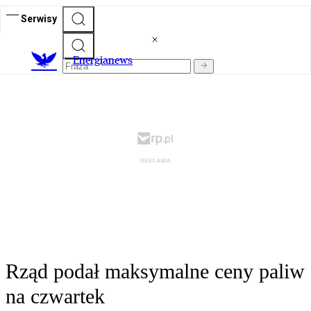
Serwisy
E
nergianews
Rząd podał maksymalne ceny paliw
na czwartek