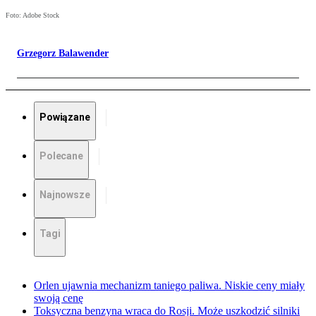
Foto: Adobe Stock
Grzegorz Balawender
Powiązane
Polecane
Najnowsze
Tagi
Orlen ujawnia mechanizm taniego paliwa. Niskie ceny miały
swoją cenę
Toksyczna benzyna wraca do Rosji. Może uszkodzić silniki