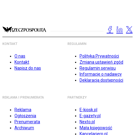
KONTAKT
REGULAMIN
O nas
Polityka Prywatności
Kontakt
Zmiana ustawień zgód
Napisz do nas
Regulamin serwisu
Informacje o nadawcy
Deklaracja dostępności
REKLAMA I PRENUMERATA
PARTNERZY
Reklama
E-kiosk.pl
Ogłoszenia
E-gazety.pl
Prenumerata
Nexto.pl
Archiwum
Mała księgowość
Kancelarierp.pl