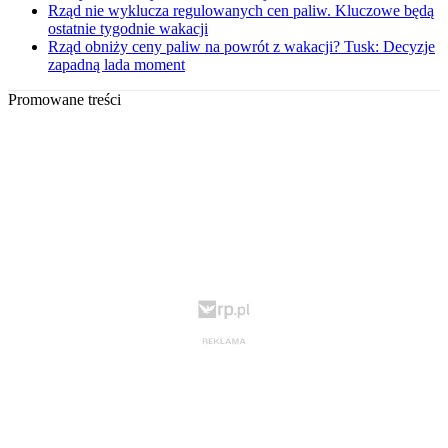
Rząd nie wyklucza regulowanych cen paliw. Kluczowe będą
ostatnie tygodnie wakacji
Rząd obniży ceny paliw na powrót z wakacji? Tusk: Decyzje
zapadną lada moment
Promowane treści