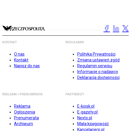
KONTAKT
REGULAMIN
O nas
Polityka Prywatności
Kontakt
Zmiana ustawień zgód
Napisz do nas
Regulamin serwisu
Informacje o nadawcy
Deklaracja dostępności
REKLAMA I PRENUMERATA
PARTNERZY
Reklama
E-kiosk.pl
Ogłoszenia
E-gazety.pl
Prenumerata
Nexto.pl
Archiwum
Mała księgowość
Kancelarierp.pl