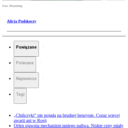
Foto: Bloomberg
Alicja Podskoczy
Powiązane
Polecane
Najnowsze
Tagi
„Chińczyki” nie pojadą na brudnej benzynie. Coraz więcej
awarii aut w Rosji
Orlen ujawnia mechanizm taniego paliwa. Niskie ceny miały