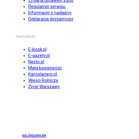
Zmiana ustawień zgód
Regulamin serwisu
Informacje o nadawcy
Deklaracja dostępności
PARTNERZY
E-kiosk.pl
E-gazety.pl
Nexto.pl
Mała księgowość
Kancelarierp.pl
Wieści Rolnicze
Życie Warszawy
KALENDARIUM