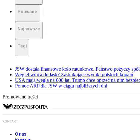
Polecane
Najnowsze
Tagi
JSW dostała finansowe koło ratunkowe. Państwo pożyczy spół
Węgiel wraca do łask? Zaskakujące wyniki polskich kopalń
USA mają węgla na 600 lat. Trump chce oprzeć na nim bezpie
Pomoc ARP dla JSW w ciągu najbliższych dni
Promowane treści
KONTAKT
O nas