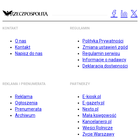
KONTAKT
REGULAMIN
O nas
Polityka Prywatności
Kontakt
Zmiana ustawień zgód
Napisz do nas
Regulamin serwisu
Informacje o nadawcy
Deklaracja dostępności
REKLAMA I PRENUMERATA
PARTNERZY
Reklama
E-kiosk.pl
Ogłoszenia
E-gazety.pl
Prenumerata
Nexto.pl
Archiwum
Mała księgowość
Kancelarierp.pl
Wieści Rolnicze
Życie Warszawy