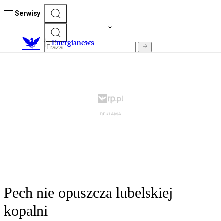
Serwisy
E
nergianews
Pech nie opuszcza lubelskiej
kopalni