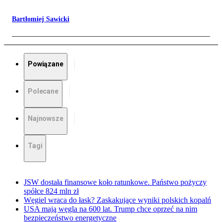
Bartłomiej Sawicki
Powiązane
Polecane
Najnowsze
Tagi
JSW dostała finansowe koło ratunkowe. Państwo pożyczy
spółce 824 mln zł
Węgiel wraca do łask? Zaskakujące wyniki polskich kopalń
USA mają węgla na 600 lat. Trump chce oprzeć na nim
bezpieczeństwo energetyczne