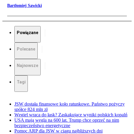
Bartłomiej Sawicki
Powiązane
Polecane
Najnowsze
Tagi
JSW dostała finansowe koło ratunkowe. Państwo pożyczy
spółce 824 mln zł
Węgiel wraca do łask? Zaskakujące wyniki polskich kopalń
USA mają węgla na 600 lat. Trump chce oprzeć na nim
bezpieczeństwo energetyczne
Pomoc ARP dla JSW w ciągu najbliższych dni