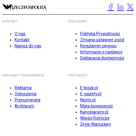
KONTAKT
REGULAMIN
O nas
Polityka Prywatności
Kontakt
Zmiana ustawień zgód
Napisz do nas
Regulamin serwisu
Informacje o nadawcy
Deklaracja dostępności
REKLAMA I PRENUMERATA
PARTNERZY
Reklama
E-kiosk.pl
Ogłoszenia
E-gazety.pl
Prenumerata
Nexto.pl
Archiwum
Mała księgowość
Kancelarierp.pl
Wieści Rolnicze
Życie Warszawy