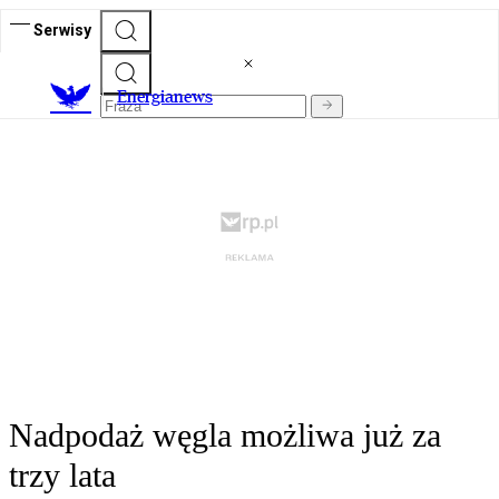
Serwisy
E
nergianews
Nadpodaż węgla możliwa już za
trzy lata