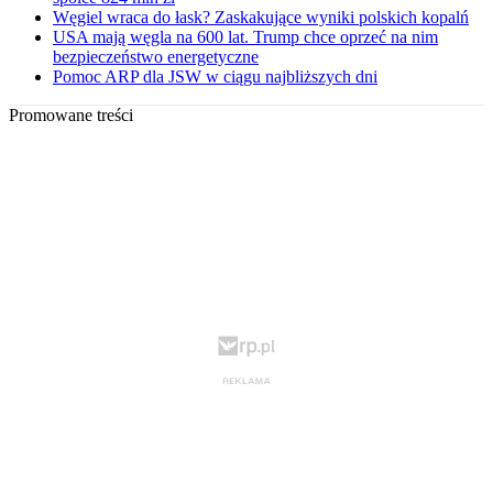
Węgiel wraca do łask? Zaskakujące wyniki polskich kopalń
USA mają węgla na 600 lat. Trump chce oprzeć na nim
bezpieczeństwo energetyczne
Pomoc ARP dla JSW w ciągu najbliższych dni
Promowane treści