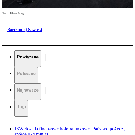
Foto: Bloomberg
Bartłomiej Sawicki
Powiązane
Polecane
Najnowsze
Tagi
JSW dostała finansowe koło ratunkowe. Państwo pożyczy
spółce 824 mln zł