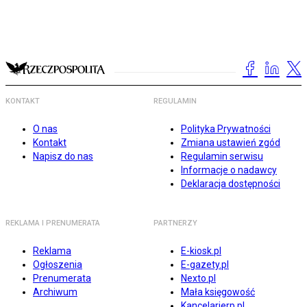
KONTAKT
REGULAMIN
O nas
Polityka Prywatności
Kontakt
Zmiana ustawień zgód
Napisz do nas
Regulamin serwisu
Informacje o nadawcy
Deklaracja dostępności
REKLAMA I PRENUMERATA
PARTNERZY
Reklama
E-kiosk.pl
Ogłoszenia
E-gazety.pl
Prenumerata
Nexto.pl
Archiwum
Mała księgowość
Kancelarierp.pl