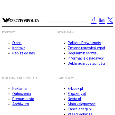
KONTAKT
REGULAMIN
O nas
Polityka Prywatności
Kontakt
Zmiana ustawień zgód
Napisz do nas
Regulamin serwisu
Informacje o nadawcy
Deklaracja dostępności
REKLAMA I PRENUMERATA
PARTNERZY
Reklama
E-kiosk.pl
Ogłoszenia
E-gazety.pl
Prenumerata
Nexto.pl
Archiwum
Mała księgowość
Kancelarierp.pl
Wieści Rolnicze