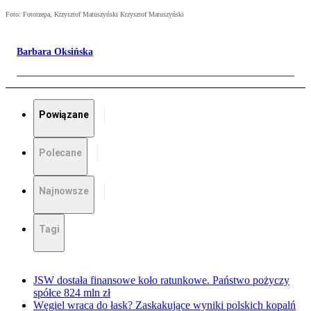
Foto: Fotorzepa, Krzysztof Matuszyński Krzysztof Matuszyński
Barbara Oksińska
Powiązane
Polecane
Najnowsze
Tagi
JSW dostała finansowe koło ratunkowe. Państwo pożyczy
spółce 824 mln zł
Węgiel wraca do łask? Zaskakujące wyniki polskich kopalń