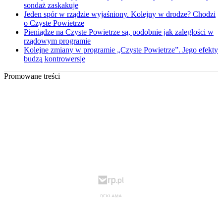
sondaż zaskakuje
Jeden spór w rządzie wyjaśniony. Kolejny w drodze? Chodzi
o Czyste Powietrze
Pieniądze na Czyste Powietrze są, podobnie jak zaległości w
rządowym programie
Kolejne zmiany w programie „Czyste Powietrze”. Jego efekty
budzą kontrowersje
Promowane treści