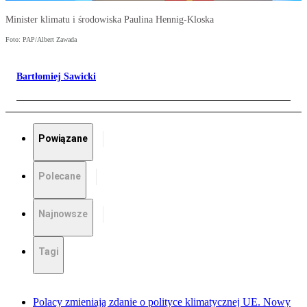
Minister klimatu i środowiska Paulina Hennig-Kloska
Foto: PAP/Albert Zawada
Bartłomiej Sawicki
Powiązane
Polecane
Najnowsze
Tagi
Polacy zmieniają zdanie o polityce klimatycznej UE. Nowy