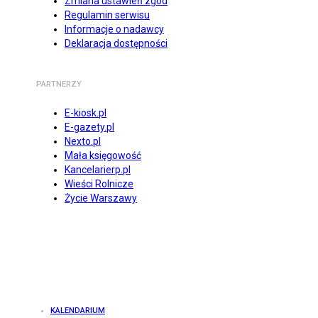
Zmiana ustawień zgód
Regulamin serwisu
Informacje o nadawcy
Deklaracja dostępności
PARTNERZY
E-kiosk.pl
E-gazety.pl
Nexto.pl
Mała księgowość
Kancelarierp.pl
Wieści Rolnicze
Życie Warszawy
KALENDARIUM