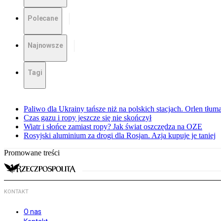
Polecane
Najnowsze
Tagi
Paliwo dla Ukrainy tańsze niż na polskich stacjach. Orlen tłum
Czas gazu i ropy jeszcze się nie skończył
Wiatr i słońce zamiast ropy? Jak świat oszczędza na OZE
Rosyjski aluminium za drogi dla Rosjan. Azja kupuje je taniej
Promowane treści
KONTAKT
O nas