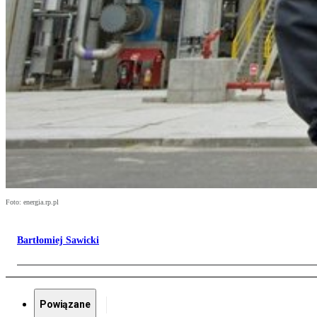
Foto: energia.rp.pl
Bartłomiej Sawicki
Powiązane