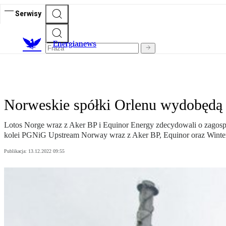
Serwisy
E
nergianews
Norweskie spółki Orlenu wydobędą 
Lotos Norge wraz z Aker BP i Equinor Energy zdecydowali o zagosp
kolei PGNiG Upstream Norway wraz z Aker BP, Equinor oraz Winters
Publikacja:
13.12.2022 09:55