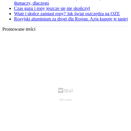
tłumaczy, dlaczego
Czas gazu i ropy jeszcze się nie skończył
Wiatr i słońce zamiast ropy? Jak świat oszczędza na OZE
Rosyjski aluminium za drogi dla Rosjan. Azja kupuje je taniej
Promowane treści