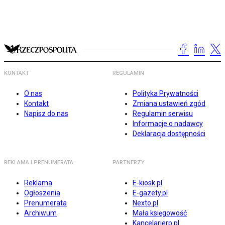
KONTAKT
REGULAMIN
O nas
Polityka Prywatności
Kontakt
Zmiana ustawień zgód
Napisz do nas
Regulamin serwisu
Informacje o nadawcy
Deklaracja dostępności
REKLAMA I PRENUMERATA
PARTNERZY
Reklama
E-kiosk.pl
Ogłoszenia
E-gazety.pl
Prenumerata
Nexto.pl
Archiwum
Mała księgowość
Kancelarierp.pl