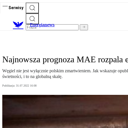
Serwisy
E
nergianews
Najnowsza prognoza MAE rozpala e
Węgiel nie jest wyłącznie polskim zmartwieniem. Jak wskazuje opub
świetności, i to na globalną skalę.
Publikacja:
31.07.2022 16:08