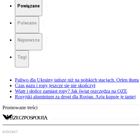
Powiązane
Polecane
Najnowsze
Tagi
Paliwo dla Ukrainy tańsze niż na polskich stacjach. Orlen tłum
Czas gazu i ropy jeszcze się nie skończył
Wiatr i słońce zamiast ropy? Jak świat oszczędza na OZE
Rosyjski aluminium za drogi dla Rosjan. Azja kupuje je taniej
Promowane treści
KONTAKT