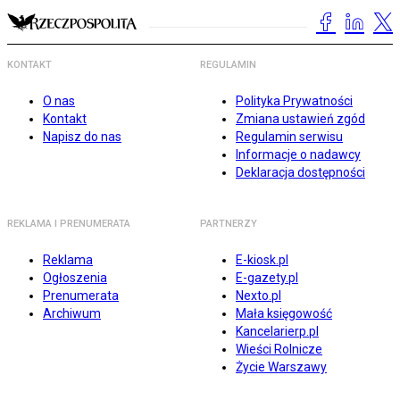
KONTAKT
REGULAMIN
O nas
Polityka Prywatności
Kontakt
Zmiana ustawień zgód
Napisz do nas
Regulamin serwisu
Informacje o nadawcy
Deklaracja dostępności
REKLAMA I PRENUMERATA
PARTNERZY
Reklama
E-kiosk.pl
Ogłoszenia
E-gazety.pl
Prenumerata
Nexto.pl
Archiwum
Mała księgowość
Kancelarierp.pl
Wieści Rolnicze
Życie Warszawy