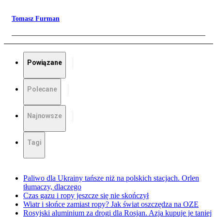
Tomasz Furman
Powiązane
Polecane
Najnowsze
Tagi
Paliwo dla Ukrainy tańsze niż na polskich stacjach. Orlen
tłumaczy, dlaczego
Czas gazu i ropy jeszcze się nie skończył
Wiatr i słońce zamiast ropy? Jak świat oszczędza na OZE
Rosyjski aluminium za drogi dla Rosjan. Azja kupuje je taniej