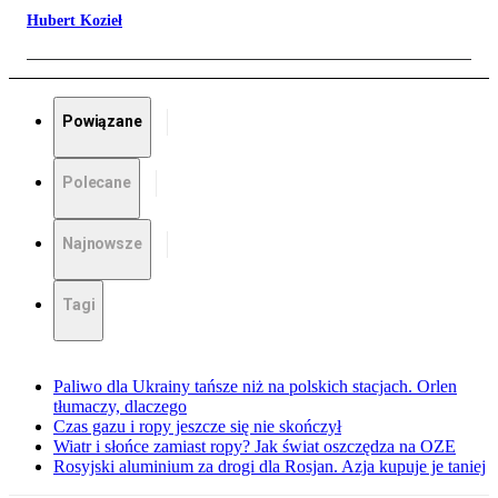
Hubert Kozieł
Powiązane
Polecane
Najnowsze
Tagi
Paliwo dla Ukrainy tańsze niż na polskich stacjach. Orlen
tłumaczy, dlaczego
Czas gazu i ropy jeszcze się nie skończył
Wiatr i słońce zamiast ropy? Jak świat oszczędza na OZE
Rosyjski aluminium za drogi dla Rosjan. Azja kupuje je taniej