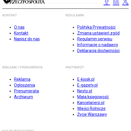
KONTAKT
REGULAMIN
O nas
Polityka Prywatności
Kontakt
Zmiana ustawień zgód
Napisz do nas
Regulamin serwisu
Informacje o nadawcy
Deklaracja dostępności
REKLAMA I PRENUMERATA
PARTNERZY
Reklama
E-kiosk.pl
Ogłoszenia
E-gazety.pl
Prenumerata
Nexto.pl
Archiwum
Mała księgowość
Kancelarierp.pl
Wieści Rolnicze
Życie Warszawy