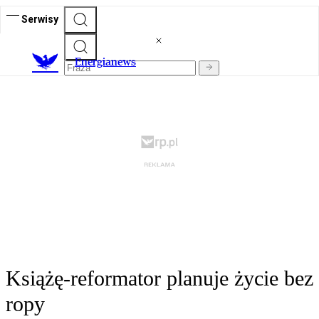
Serwisy
E
nergianews
Książę-reformator planuje życie bez
ropy