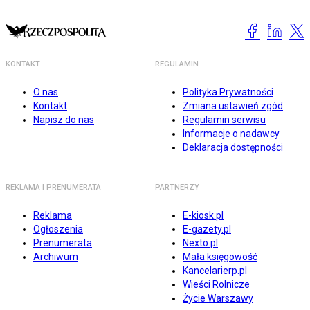
KONTAKT
REGULAMIN
O nas
Polityka Prywatności
Kontakt
Zmiana ustawień zgód
Napisz do nas
Regulamin serwisu
Informacje o nadawcy
Deklaracja dostępności
REKLAMA I PRENUMERATA
PARTNERZY
Reklama
E-kiosk.pl
Ogłoszenia
E-gazety.pl
Prenumerata
Nexto.pl
Archiwum
Mała księgowość
Kancelarierp.pl
Wieści Rolnicze
Życie Warszawy