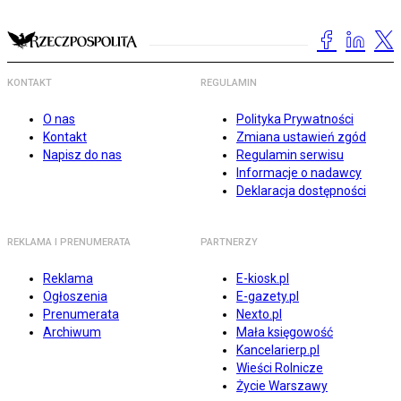
KONTAKT
REGULAMIN
O nas
Polityka Prywatności
Kontakt
Zmiana ustawień zgód
Napisz do nas
Regulamin serwisu
Informacje o nadawcy
Deklaracja dostępności
REKLAMA I PRENUMERATA
PARTNERZY
Reklama
E-kiosk.pl
Ogłoszenia
E-gazety.pl
Prenumerata
Nexto.pl
Archiwum
Mała księgowość
Kancelarierp.pl
Wieści Rolnicze
Życie Warszawy