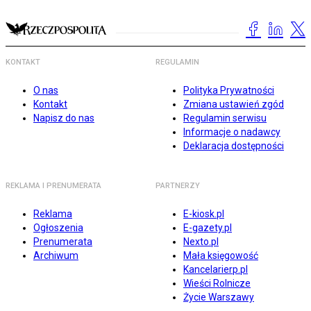
KONTAKT
REGULAMIN
O nas
Polityka Prywatności
Kontakt
Zmiana ustawień zgód
Napisz do nas
Regulamin serwisu
Informacje o nadawcy
Deklaracja dostępności
REKLAMA I PRENUMERATA
PARTNERZY
Reklama
E-kiosk.pl
Ogłoszenia
E-gazety.pl
Prenumerata
Nexto.pl
Archiwum
Mała księgowość
Kancelarierp.pl
Wieści Rolnicze
Życie Warszawy