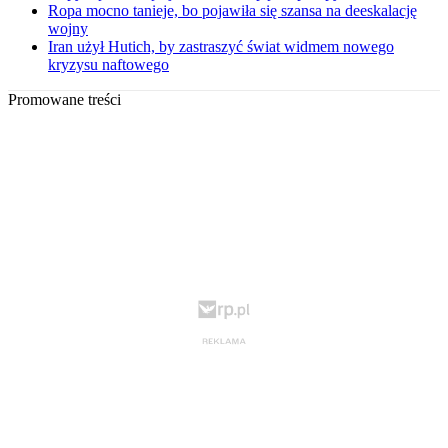
Ropa mocno tanieje, bo pojawiła się szansa na deeskalację
wojny
Iran użył Hutich, by zastraszyć świat widmem nowego
kryzysu naftowego
Promowane treści