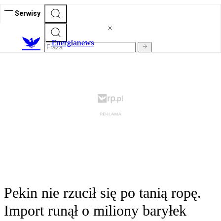
Serwisy
E
nergianews
Pekin nie rzucił się po tanią ropę.
Import runął o miliony baryłek