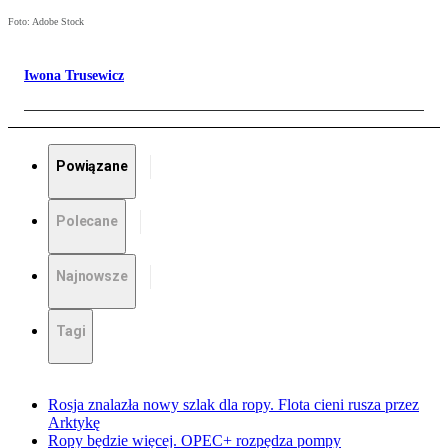
Foto: Adobe Stock
Iwona Trusewicz
Powiązane
Polecane
Najnowsze
Tagi
Rosja znalazła nowy szlak dla ropy. Flota cieni rusza przez
Arktykę
Ropy będzie więcej. OPEC+ rozpędza pompy