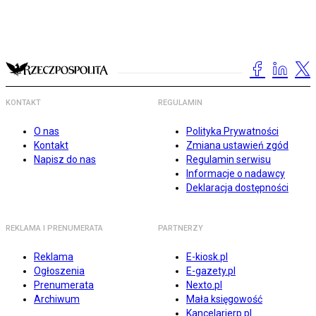
KONTAKT
REGULAMIN
O nas
Polityka Prywatności
Kontakt
Zmiana ustawień zgód
Napisz do nas
Regulamin serwisu
Informacje o nadawcy
Deklaracja dostępności
REKLAMA I PRENUMERATA
PARTNERZY
Reklama
E-kiosk.pl
Ogłoszenia
E-gazety.pl
Prenumerata
Nexto.pl
Archiwum
Mała księgowość
Kancelarierp.pl