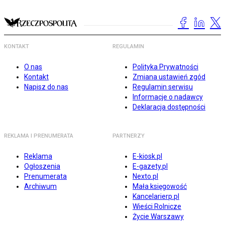
KONTAKT
REGULAMIN
O nas
Polityka Prywatności
Kontakt
Zmiana ustawień zgód
Napisz do nas
Regulamin serwisu
Informacje o nadawcy
Deklaracja dostępności
REKLAMA I PRENUMERATA
PARTNERZY
Reklama
E-kiosk.pl
Ogłoszenia
E-gazety.pl
Prenumerata
Nexto.pl
Archiwum
Mała księgowość
Kancelarierp.pl
Wieści Rolnicze
Życie Warszawy