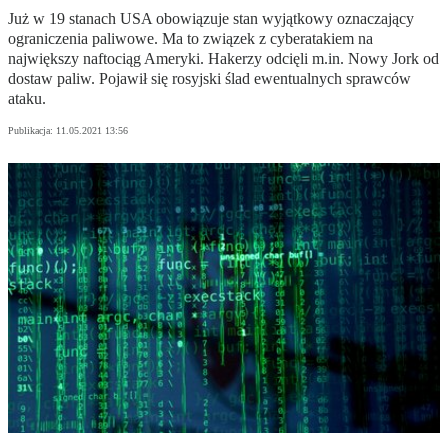
Już w 19 stanach USA obowiązuje stan wyjątkowy oznaczający
ograniczenia paliwowe. Ma to związek z cyberatakiem na
największy naftociąg Ameryki. Hakerzy odcięli m.in. Nowy Jork od
dostaw paliw. Pojawił się rosyjski ślad ewentualnych sprawców
ataku.
Publikacja:
11.05.2021 13:56