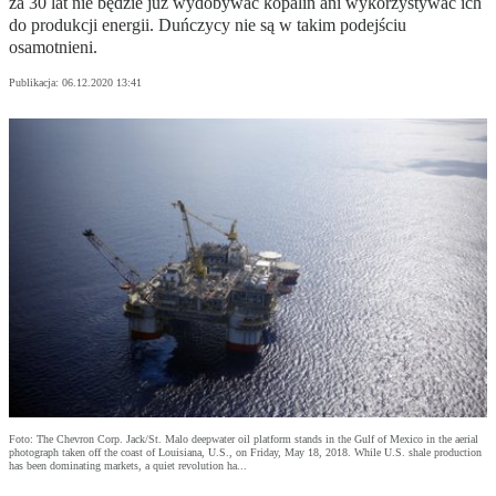
za 30 lat nie będzie już wydobywać kopalin ani wykorzystywać ich
do produkcji energii. Duńczycy nie są w takim podejściu
osamotnieni.
Publikacja:
06.12.2020 13:41
Foto: The Chevron Corp. Jack/St. Malo deepwater oil platform stands in the Gulf of Mexico in the aerial
photograph taken off the coast of Louisiana, U.S., on Friday, May 18, 2018. While U.S. shale production
has been dominating markets, a quiet revolution ha...