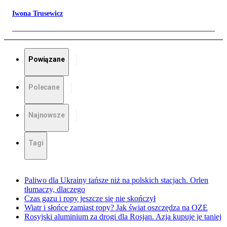
Iwona Trusewicz
Powiązane
Polecane
Najnowsze
Tagi
Paliwo dla Ukrainy tańsze niż na polskich stacjach. Orlen
tłumaczy, dlaczego
Czas gazu i ropy jeszcze się nie skończył
Wiatr i słońce zamiast ropy? Jak świat oszczędza na OZE
Rosyjski aluminium za drogi dla Rosjan. Azja kupuje je taniej