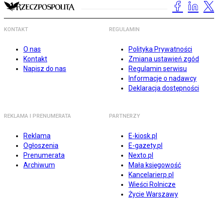
KONTAKT
REGULAMIN
O nas
Polityka Prywatności
Kontakt
Zmiana ustawień zgód
Napisz do nas
Regulamin serwisu
Informacje o nadawcy
Deklaracja dostępności
REKLAMA I PRENUMERATA
PARTNERZY
Reklama
E-kiosk.pl
Ogłoszenia
E-gazety.pl
Prenumerata
Nexto.pl
Archiwum
Mała księgowość
Kancelarierp.pl
Wieści Rolnicze
Życie Warszawy