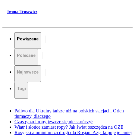
Iwona Trusewicz
Powiązane
Polecane
Najnowsze
Tagi
Paliwo dla Ukrainy tańsze niż na polskich stacjach. Orlen
tłumaczy, dlaczego
Czas gazu i ropy jeszcze się nie skończył
Wiatr i słońce zamiast ropy? Jak świat oszczędza na OZE
Rosyjski aluminium za drogi dla Rosjan. Azja kupuje je taniej