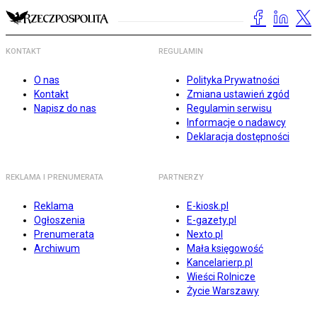
KONTAKT
REGULAMIN
O nas
Polityka Prywatności
Kontakt
Zmiana ustawień zgód
Napisz do nas
Regulamin serwisu
Informacje o nadawcy
Deklaracja dostępności
REKLAMA I PRENUMERATA
PARTNERZY
Reklama
E-kiosk.pl
Ogłoszenia
E-gazety.pl
Prenumerata
Nexto.pl
Archiwum
Mała księgowość
Kancelarierp.pl
Wieści Rolnicze
Życie Warszawy