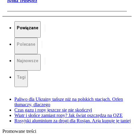
Iwona Trusewicz
Powiązane
Polecane
Najnowsze
Tagi
Paliwo dla Ukrainy tańsze niż na polskich stacjach. Orlen
tłumaczy, dlaczego
Czas gazu i ropy jeszcze się nie skończył
Wiatr i słońce zamiast ropy? Jak świat oszczędza na OZE
Rosyjski aluminium za drogi dla Rosjan. Azja kupuje je taniej
Promowane treści