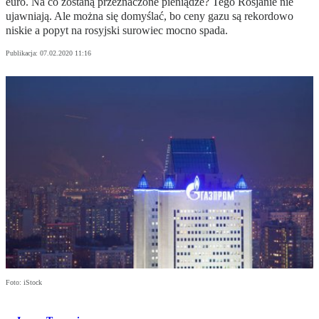
euro. Na co zostaną przeznaczone pieniądze? Tego Rosjanie nie
ujawniają. Ale można się domyślać, bo ceny gazu są rekordowo
niskie a popyt na rosyjski surowiec mocno spada.
Publikacja:
07.02.2020 11:16
Foto: iStock