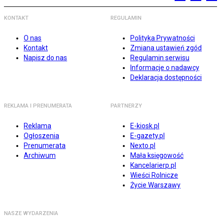
KONTAKT
REGULAMIN
O nas
Polityka Prywatności
Kontakt
Zmiana ustawień zgód
Napisz do nas
Regulamin serwisu
Informacje o nadawcy
Deklaracja dostępności
REKLAMA I PRENUMERATA
PARTNERZY
Reklama
E-kiosk.pl
Ogłoszenia
E-gazety.pl
Prenumerata
Nexto.pl
Archiwum
Mała księgowość
Kancelarierp.pl
Wieści Rolnicze
Życie Warszawy
NASZE WYDARZENIA