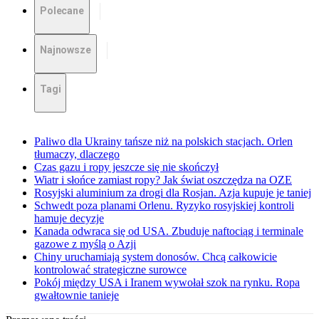
Polecane
Najnowsze
Tagi
Paliwo dla Ukrainy tańsze niż na polskich stacjach. Orlen
tłumaczy, dlaczego
Czas gazu i ropy jeszcze się nie skończył
Wiatr i słońce zamiast ropy? Jak świat oszczędza na OZE
Rosyjski aluminium za drogi dla Rosjan. Azja kupuje je taniej
Schwedt poza planami Orlenu. Ryzyko rosyjskiej kontroli
hamuje decyzje
Kanada odwraca się od USA. Zbuduje naftociąg i terminale
gazowe z myślą o Azji
Chiny uruchamiają system donosów. Chcą całkowicie
kontrolować strategiczne surowce
Pokój między USA i Iranem wywołał szok na rynku. Ropa
gwałtownie tanieje