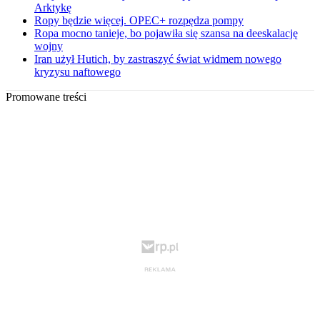
Arktykę
Ropy będzie więcej. OPEC+ rozpędza pompy
Ropa mocno tanieje, bo pojawiła się szansa na deeskalację
wojny
Iran użył Hutich, by zastraszyć świat widmem nowego
kryzysu naftowego
Promowane treści