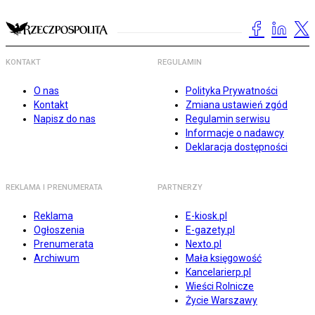
KONTAKT
REGULAMIN
O nas
Polityka Prywatności
Kontakt
Zmiana ustawień zgód
Napisz do nas
Regulamin serwisu
Informacje o nadawcy
Deklaracja dostępności
REKLAMA I PRENUMERATA
PARTNERZY
Reklama
E-kiosk.pl
Ogłoszenia
E-gazety.pl
Prenumerata
Nexto.pl
Archiwum
Mała księgowość
Kancelarierp.pl
Wieści Rolnicze
Życie Warszawy