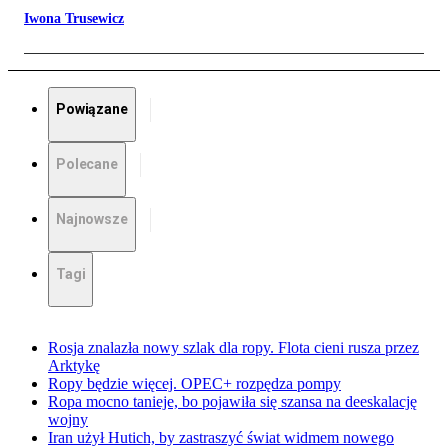
Iwona Trusewicz
Powiązane
Polecane
Najnowsze
Tagi
Rosja znalazła nowy szlak dla ropy. Flota cieni rusza przez
Arktykę
Ropy będzie więcej. OPEC+ rozpędza pompy
Ropa mocno tanieje, bo pojawiła się szansa na deeskalację
wojny
Iran użył Hutich, by zastraszyć świat widmem nowego