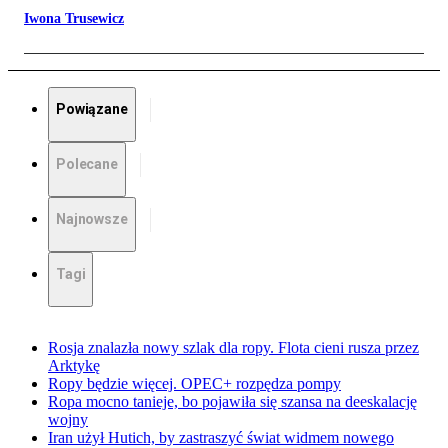
Iwona Trusewicz
Powiązane
Polecane
Najnowsze
Tagi
Rosja znalazła nowy szlak dla ropy. Flota cieni rusza przez
Arktykę
Ropy będzie więcej. OPEC+ rozpędza pompy
Ropa mocno tanieje, bo pojawiła się szansa na deeskalację
wojny
Iran użył Hutich, by zastraszyć świat widmem nowego