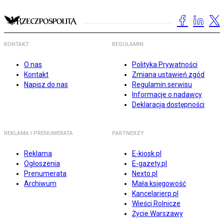
KONTAKT
REGULAMIN
O nas
Polityka Prywatności
Kontakt
Zmiana ustawień zgód
Napisz do nas
Regulamin serwisu
Informacje o nadawcy
Deklaracja dostępności
REKLAMA I PRENUMERATA
PARTNERZY
Reklama
E-kiosk.pl
Ogłoszenia
E-gazety.pl
Prenumerata
Nexto.pl
Archiwum
Mała księgowość
Kancelarierp.pl
Wieści Rolnicze
Życie Warszawy